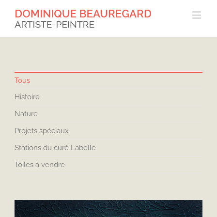
Tous
Histoire
Nature
Projets spéciaux
Stations du curé Labelle
Toiles à vendre